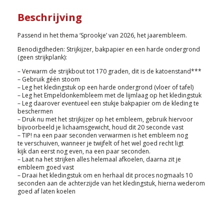
Beschrijving
Passend in het thema ‘Sprookje’ van 2026, het jaarembleem.
Benodigdheden: Strijkijzer, bakpapier en een harde ondergrond
(geen strijkplank):
– Verwarm de strijkbout tot 170 graden, dit is de katoenstand***
– Gebruik géén stoom
– Leg het kledingstuk op een harde ondergrond (vloer of tafel)
– Leg het Empeldonkembleem met de lijmlaag op het kledingstuk
– Leg daarover eventueel een stukje bakpapier om de kleding te
beschermen
– Druk nu met het strijkijzer op het embleem, gebruik hiervoor
bijvoorbeeld je lichaamsgewicht, houd dit 20 seconde vast
– TIP! na een paar seconden verwarmen is het embleem nog
te verschuiven, wanneer je twijfelt of het wel goed recht ligt
kijk dan eerst nog even, na een paar seconden.
– Laat na het strijken alles helemaal afkoelen, daarna zit je
embleem goed vast
– Draai het kledingstuk om en herhaal dit proces nogmaals 10
seconden aan de achterzijde van het kledingstuk, hierna wederom
goed af laten koelen