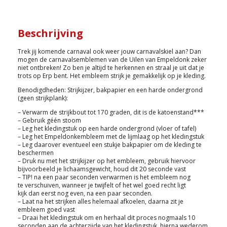
Beschrijving
Trek jij komende carnaval ook weer jouw carnavalskiel aan? Dan
mogen de carnavalsemblemen van de Uilen van Empeldonk zeker
niet ontbreken! Zo ben je altijd te herkennen en straal je uit dat je
trots op Erp bent. Het embleem strijk je gemakkelijk op je kleding.
Benodigdheden: Strijkijzer, bakpapier en een harde ondergrond
(geen strijkplank):
– Verwarm de strijkbout tot 170 graden, dit is de katoenstand***
– Gebruik géén stoom
– Leg het kledingstuk op een harde ondergrond (vloer of tafel)
– Leg het Empeldonkembleem met de lijmlaag op het kledingstuk
– Leg daarover eventueel een stukje bakpapier om de kleding te
beschermen
– Druk nu met het strijkijzer op het embleem, gebruik hiervoor
bijvoorbeeld je lichaamsgewicht, houd dit 20 seconde vast
– TIP! na een paar seconden verwarmen is het embleem nog
te verschuiven, wanneer je twijfelt of het wel goed recht ligt
kijk dan eerst nog even, na een paar seconden.
– Laat na het strijken alles helemaal afkoelen, daarna zit je
embleem goed vast
– Draai het kledingstuk om en herhaal dit proces nogmaals 10
seconden aan de achterzijde van het kledingstuk, hierna wederom